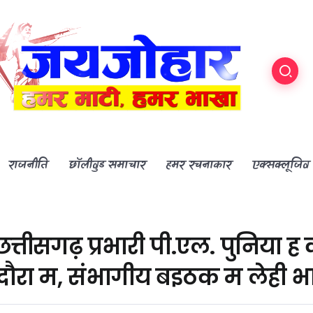
राजनीति
छॉलीवुड समाचार
हमर रचनाकार
एक्सक्लूजिव
छत्तीसगढ़ प्रभारी पी.एल. पुनिया 
दौरा म, संभागीय बइठक म लेही भ