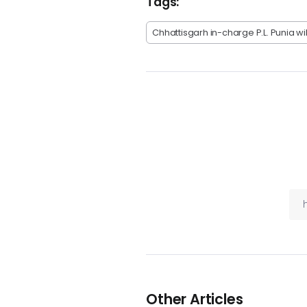
Tags:
Chhattisgarh in-charge P.L. Punia w
Other Articles