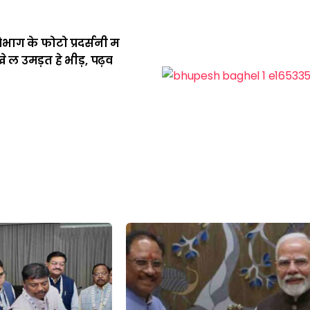
िभाग के फोटो प्रदर्सनी म
े ल उमड़त हे भीड़, पढ़व