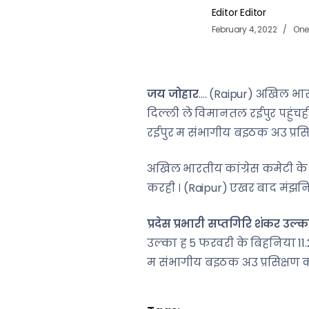
Editor Editor
February 4, 2022
One
जय जोहार
…. (Raipur) अखिल भारत
दिल्ली ले विमानतल रईपुर पहुंचह
रईपुर म संभागीय बइठक अउ प्रस
अखिल भारतीय कांग्रेस कमेटी के छ
करही । (Raipur) एखर बाद मंझनि
प्रदेस प्रभारी सप्तगिरि शंकर उल्
उल्का ह 5 फरवरी के बिहनिया 11
म संभागीय बइठक अउ प्रसिक्षण 