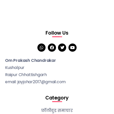
Follow Us
Om Prakash Chandrakar
Kushalpur
Raipur Chhattishgarh
email: jayjohar2017@gmail.com
Category
छॉलीवुड समाचार