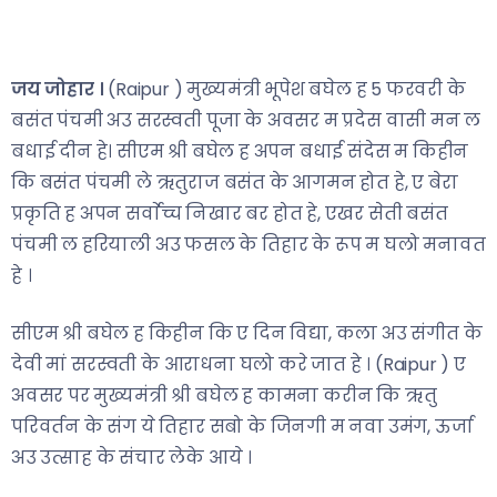
जय जोहार ।
(Raipur ) मुख्यमंत्री भूपेश बघेल ह 5 फरवरी के
बसंत पंचमी अउ सरस्वती पूजा के अवसर म प्रदेस वासी मन ल
बधाई दीन हे। सीएम श्री बघेल ह अपन बधाई संदेस म किहीन
कि बसंत पंचमी ले ऋतुराज बसंत के आगमन होत हे, ए बेरा
प्रकृति ह अपन सर्वाेच्च निखार बर होत हे, एखर सेती बसंत
पंचमी ल हरियाली अउ फसल के तिहार के रूप म घलो मनावत
हे ।
सीएम श्री बघेल ह किहीन कि ए दिन विद्या, कला अउ संगीत के
देवी मां सरस्वती के आराधना घलो करे जात हे । (Raipur ) ए
अवसर पर मुख्यमंत्री श्री बघेल ह कामना करीन कि ऋतु
परिवर्तन के संग ये तिहार सबो के जिनगी म नवा उमंग, ऊर्जा
अउ उत्साह के संचार लेके आये ।