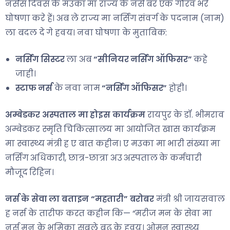
नर्सेस दिवस के मउका मा राज्य के नर्स बर एक गौरव भरे
घोषणा करे हें। अब ले राज्य मा नर्सिंग संवर्ग के पदनाम (नाम)
ला बदल दे गे हवय। नवा घोषणा के मुताबिक:
नर्सिंग सिस्टर
ला अब
“सीनियर नर्सिंग ऑफिसर”
कहे
जाही।
स्टाफ नर्स
के नवा नाम
“नर्सिंग ऑफिसर”
होही।
अम्बेडकर अस्पताल मा होइस कार्यक्रम
रायपुर के डॉ. भीमराव
अम्बेडकर स्मृति चिकित्सालय मा आयोजित खास कार्यक्रम
मा स्वास्थ्य मंत्री ह ए बात कहीन। ए मउका मा भारी संख्या मा
नर्सिंग अधिकारी, छात्र-छात्रा अउ अस्पताल के कर्मचारी
मौजूद रिहिन।
नर्स के सेवा ला बताइन “महतारी” बरोबर
मंत्री श्री जायसवाल
ह नर्स के तारीफ करत कहीन कि— “मरीज मन के सेवा मा
नर्स मन के भूमिका सबले बढ़ के हवय। ओमन स्वास्थ्य