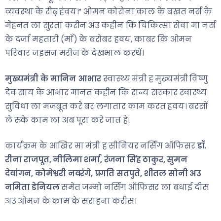
व्यवस्था के रीढ़ हंवय।” ओमन कोरोना काल के बखत नर्स के
मेहनत ला सुरता करीन अउ कहीन कि चिकित्सा सेवा मा नर्स
के दर्जा महतारी (माँ) के बरोबर हवय, काबर कि ओमन
परिवार जइसन मरीज के देखभाल करथें।
मुख्यमंत्री के मानिन आभार
स्वास्थ्य मंत्री ह मुख्यमंत्री विष्णु
देव साय के आभार मानत कहीन कि राज्य सरकार स्वास्थ्य
सुविधा ला मजबूत करे बर लगातार काम करत हवय। बरसों
ले रुके काम ला अब पूरा करे जात हे।
कार्यक्रम के आखिर मा मंत्री ह सीनियर नर्सिंग ऑफिसर
डॉ.
रीना राजपूत, नीलिमा शर्मा, रंजना सिंह ठाकुर, सुमन
देवांगन, कोमेश्वरी नवरंगे, प्रगति सतपुते, शीतल सोनी अउ
नमिता डेनियल
समेत जम्मो नर्सिंग ऑफिसर ला बधाई दीस
अउ ओमन के काम के सराहना करीस।