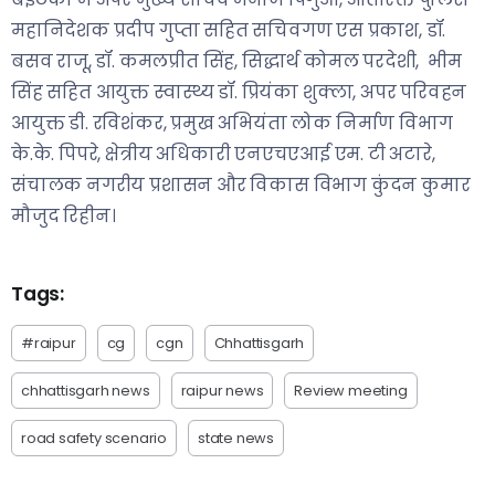
महानिदेशक प्रदीप गुप्ता सहित सचिवगण एस प्रकाश, डॉ.
बसव राजू, डॉ. कमलप्रीत सिंह, सिद्धार्थ कोमल परदेशी, भीम
सिंह सहित आयुक्त स्वास्थ्य डॉ. प्रियंका शुक्ला, अपर परिवहन
आयुक्त डी. रविशंकर, प्रमुख अभियंता लोक निर्माण विभाग
के.के. पिपरे, क्षेत्रीय अधिकारी एनएचएआई एम. टी अटारे,
संचालक नगरीय प्रशासन और विकास विभाग कुंदन कुमार
मौजुद रिहीन।
Tags:
#raipur
cg
cgn
Chhattisgarh
chhattisgarh news
raipur news
Review meeting
road safety scenario
state news