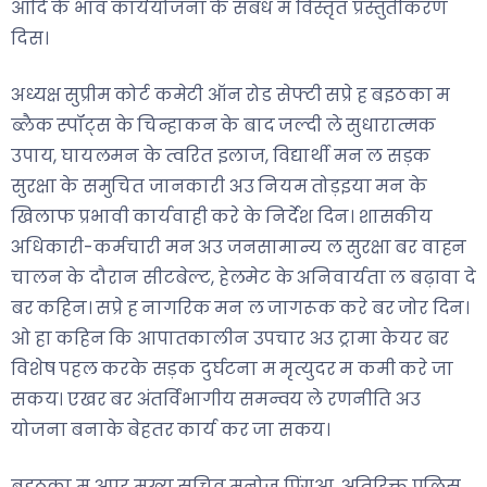
आदि के भाव कार्ययोजना के संबंध म विस्तृत प्रस्तुतीकरण
दिस।
अध्यक्ष सुप्रीम कोर्ट कमेटी ऑन रोड सेफ्टी सप्रे ह बइठका म
ब्लैक स्पॉट्स के चिन्हाकन के बाद जल्दी ले सुधारात्मक
उपाय, घायलमन के त्वरित इलाज, विद्यार्थी मन ल सड़क
सुरक्षा के समुचित जानकारी अउ नियम तोड़इया मन के
खिलाफ प्रभावी कार्यवाही करे के निर्देश दिन। शासकीय
अधिकारी-कर्मचारी मन अउ जनसामान्य ल सुरक्षा बर वाहन
चालन के दौरान सीटबेल्ट, हेलमेट के अनिवार्यता ल बढ़ावा दे
बर कहिन। सप्रे ह नागरिक मन ल जागरूक करे बर जोर दिन।
ओ हा कहिन कि आपातकालीन उपचार अउ ट्रामा केयर बर
विशेष पहल करके सड़क दुर्घटना म मृत्युदर म कमी करे जा
सकय। एखर बर अंतर्विभागीय समन्वय ले रणनीति अउ
योजना बनाके बेहतर कार्य कर जा सकय।
बइठका म अपर मुख्य सचिव मनोज पिंगुआ, अतिरिक्त पुलिस