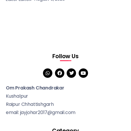
Follow Us
Om Prakash Chandrakar
Kushalpur
Raipur Chhattishgarh
email: jayjohar2017@gmail.com
Category