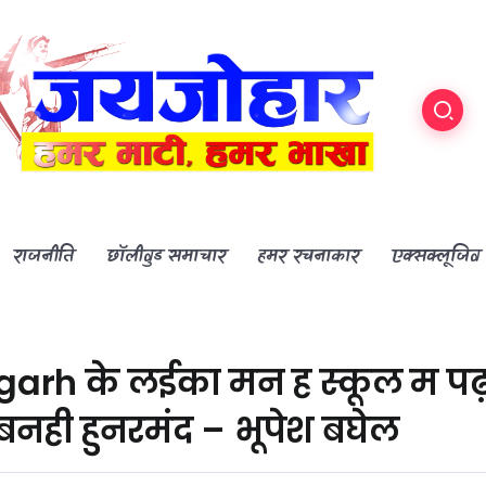
राजनीति
छॉलीवुड समाचार
हमर रचनाकार
एक्सक्लूजिव
garh के लईका मन ह स्कूल म पढ़ा
बनही हुनरमंद – भूपेश बघेल