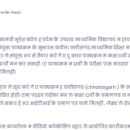
ne Min Read
्यमंत्री भूपेश बघेल ह प्रदेस के उच्चतर माध्यमिक विद्यालय म हा
युक्त पाठ्यक्रम के सुभारंभ करीन। छत्तीसगढ़ माध्यमिक शिक्षा 
 ले संयुक्त रूप से तैयार करे गे ए दू बछर पाठ्यक्रम म कक्षा 11वीं
र्थी मन कर सकही । ए पाठ्यक्रम म 12वीं के परीक्षा पास करइया वि
 मिलही।
 पहल ले सुरु करे गे ए पाठ्यक्रम ह छत्तीसगढ़ (chhattisgarh ) के
होही। एमा पढ़इव लईका मन ल कक्षा 12वीं के प्रमाणपत्र ल मा
ेस ले सकत हे अउ आईटीआई के प्रमाण पत्र घलो मिलही , जेखर ले रोज़
स कार्यालय म वीडियो कॉन्फ्रेंसिंग डहार ले आयोजित कारीकरम म