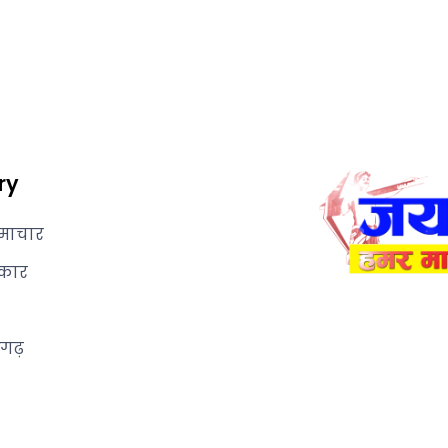
ry
माचार
कार
सगढ़