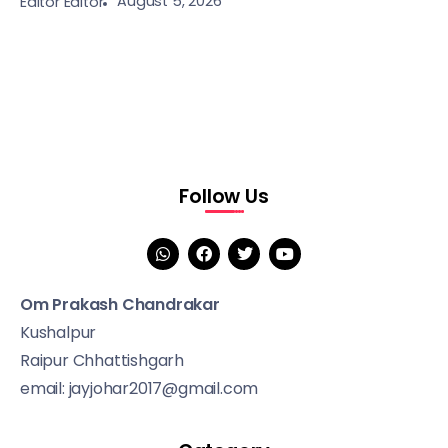
August 5, 2026
Editor Editor
Follow Us
Om Prakash Chandrakar
Kushalpur
Raipur Chhattishgarh
email: jayjohar2017@gmail.com