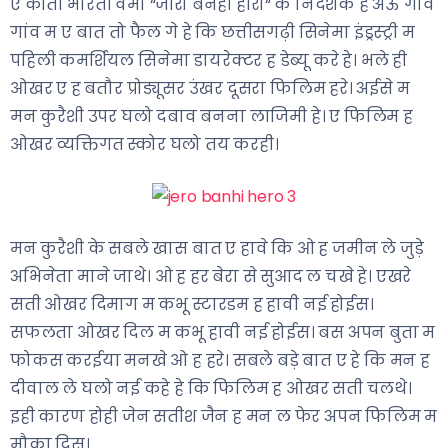
ए कोती भारती वर्मा “जीरो बनही हीरो“ के निर्देशक हे अऊ गांव
गांव म ए बात तो फैल गे हे कि छत्तीसगढ़ी सिनेमा इंड्रस्ट्री म
पहिली कमर्शियल सिनेमा डायरेक्टर ह डेब्यू करे हे। भले ही
ओखर ए ह बतौर प्रोड्यूसर उंखर दूसरा फिलिम हरे। अईसे म
मन कुरैशी उपर घलो दबाव बनना लाजिमी हे। ए फिलिम ह
ओखर व्यक्तिगत स्कोर घलो तय करही।
मन कुरैशी के सबले खास बात ए हावे कि ओ ह जमीन ले जुड़े
अभिनेता माने जाथे। ओ ह हर बेरा से सुआद ल चखे हे। एखरे
सती ओखर दिमाग म कभू स्टारडम ह हावी नई होईस।
सफलता ओखर दिल म कभू हावी नई होईस। बस अपन बुता म
फोकस करईया मनखे ओ ह हरे। सबले बड़े बात ए हे कि मन ह
दीवाल ले घलो नई कहे हे कि फिलिम ह ओखर सती चलथे।
इही कारण होही जेन सतीश जैन ह मन ल फेर अपन फिलिम म
मौका दिस।