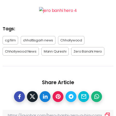
Tags:
cg film
chhattisgarh news
Chhollywood
Chhollywood News
Mann Qureshi
Zero Banahi Hero
Share Article