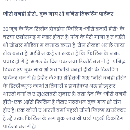
जीरो बनही हीरो.. बुक माय शो बनिस टिकटिंग पार्टनर
30 जून के दिन रिलीज होवईया फिलिम “जीरो बनही हीरो“ के
चरचा छत्तीसगढ़ म जबर होवत हे। पांव के पैरी गाना ह त वईसे
भी सोशल मीडिया म कमाल करत हे। रोज सैकड़ा भर ले जादा
रील बनत हे। अईसे म कहे जा सकत हे कि फिलिम के जबर
प्रचार हो गे हे। मंगल के दिन एक नवा रिकॉर्ड बन गे हे… प्रसिद्ध
टिकट एप बुक माय शो अब “जीरो बनही हीरो“ के टिकटिंग
पार्टनर बन गे हे। इंदौर ले आए रोहितजी अऊ “जीरो बनही हीरो“
के डिस्ट्रीब्यूटर लाभांश तिवारी ह डायरेक्टर अऊ प्रोड्यूसर
भारती वर्मा ल ए खुशखबरी सुनाए हे। बता देन कि “जीरो बनही
हीरो“ एक अईसे फिलिम हे जेखर गठबंधन बुक माय शो संग
होए हे। एक कोती ए भारती वर्मा पहली सीजी फिल्म डायरेक्टर
हे उहें उंखर फिलिम के संग बुक माय शो घलो पहली टिकटिंग
पार्टनर बन गे हे।