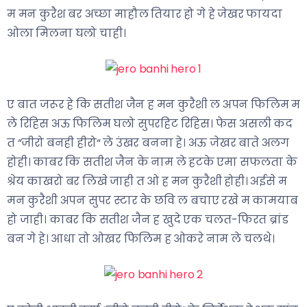
म मन कुरैश बर अच्छा माहौल तियार हो गे हे जेखर फायदा
ओला मिलना घलो चाही।
ए बात जरूर हे कि सतीश जैन ह मन कुरैशी ल अपन फिलिम म
ले रिहिस अऊ फिलिम घलो सुपरहिट रिहिस। फेस असली कद
त “जीरो बनही हीरो“ ले उंखर बनना हे। अऊ जेखर बाते अलग
होही। काबर कि सतीश जैन के नाम ले हटके एमा सफलता के
श्रेय काखरो बर लिखे जाही त ओ ह मन कुरैशी होही। अईसे म
मन कुरैशी अपन सुपर स्टार के छवि ल बचाए रखे म कामयाब
हो जाही। काबर कि सतीश जैन ह खुदे एक चलत-फिरत ब्रांड
बन गे हे। आधा तो ओखर फिलिम ह ओकरे नाम ले चलथे।