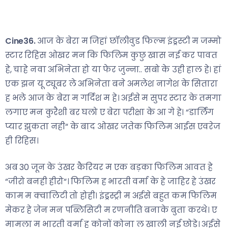
Cine36.
आज के बेरा म जिहां छॉलीवुड फिल्म इंड्रस्टी म जम्मो
स्टार रिहिस ओखर मन कि फिलिम कुछु खास नई कर पावत
हे, चाहे नवा अभिनेता हो या फेर जुन्ना.. सबो के उही हाल हे। हां
एक झन यू ट्यूबर ले अभिनेता बने अमलेश नागेश के सितारा
ह भले आज के बेरा म गर्दिश म हे। अईसे म सुपर स्टार के तमगा
लगाए मन कुरैशी बर घलो ए बेरा परीक्षा के आ गे हे। “डार्लिंग
प्यार झुकता नही“ के बाद ओखर जतेक फिलिम आईस एवरेज
ही रिहिस।
अब 30 जून के उंखर कैरियर म एक बड़का फिलिम आ‌वत हे
“जीरो बनही हीरो“। फिलिम ह भारती वर्मा के हे जाहिर हे उंखर
काम म क्वालिटी तो होही। इंड्रस्ट्री म अईसे बहुत कम फिलिम
मेकर हे जेन मन पब्लिसिटी म रणनीति बनाके बुता करथे। ए
मामला म भारती वर्मा ह कोनों कोना ल खाली नई छोड़े। अईसे