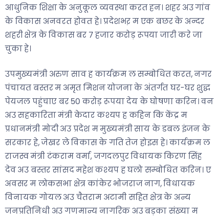
आधुनिक शिक्षा के अनुकूल व्यवस्था करत हन। शहर अउ गांव
के विकास अनवरत होवत हे। प्रदेशभऱ म एक बछर के अन्दर
शहरी क्षेत्र के विकास बर 7 हजार करोड़ रूपया जारी करे जा
चुका हे।
उपमुख्यमंत्री अरुण साव ह कार्यक्रम ल सम्बोधित करत, नगर
पंचायत बस्तर म अमृत मिशन योजना के अंतर्गत घर-घर शुद्ध
पेयजल पहुंचाए बर 50 करोड़ रूपया देय के घोषणा करिन। वन
अउ सहकारिता मंत्री केदार कश्यप ह कहिन कि केंद्र म
प्रधानमंत्री मोदी अउ प्रदेश म मुख्यमंत्री साय के डबल इंजन के
सरकार हे, जेखर ले विकास के गति तेज होइस हे। कार्यक्रम ल
राजस्व मंत्री टंकराम वर्मा, जगदलपुर विधायक किरण सिंह
देव अउ बस्तर सांसद महेश कश्यप ह घलो सम्बोधित करिन। ए
अवसर म लोकसभा क्षेत्र कांकेर भोजराज नाग, विधायक
विनायक गोयल अउ चैतराम अटामी सहित क्षेत्र के अन्य
जनप्रतिनिधी अउ गणमान्य नागरिक अउ बड़का संख्या म