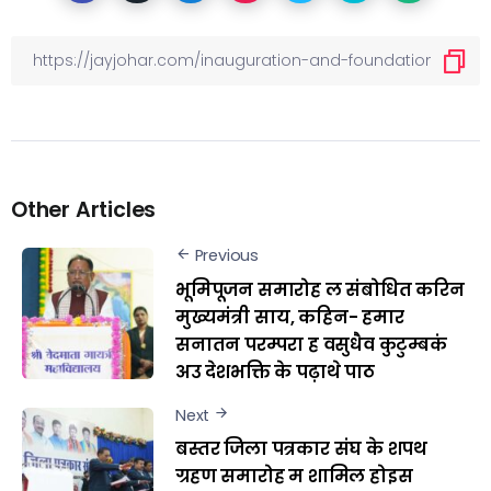
Other Articles
Previous
भूमिपूजन समारोह ल संबोधित करिन
मुख्यमंत्री साय, कहिन- हमार
सनातन परम्परा ह वसुधैव कुटुम्बकं
अउ देशभक्ति के पढ़ाथे पाठ
Next
बस्तर जिला पत्रकार संघ के शपथ
ग्रहण समारोह म शामिल होइस