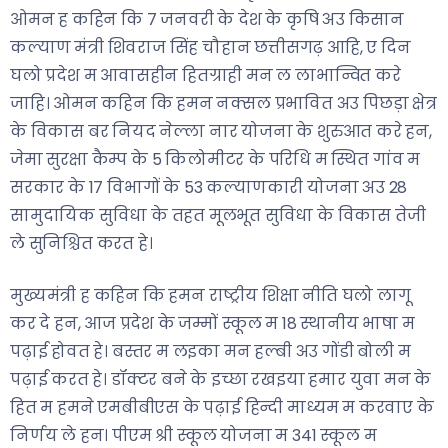
ओमन ह कहिन कि 7 जनवरी के देश के कृषि अउ किसान
कल्याण मंत्री शिवराज सिंह चौहान छत्तीसगढ़ आहि, ए दिन
घलो प्रदेश म आवासहीन हितग्राही मन ल लाभान्वित करे
जाहि। ओमन कहिन कि हमन नक्सल प्रभावित अउ पिछड़ा क्षेत्र
के विकास बर नियद नेल्ला नार योजना के शुरुआत करे हन,
जेमा सुरक्षा कैम्प के 5 किलोमीटर के परिधि म स्थित गांव म
सरकार के 17 विभागों के 53 कल्याणकारी योजना अउ 28
सामुदायिक सुविधा के तहत मूलभूत सुविधा के विकास तेजी
ले सुनिश्चित करत हे।
मुख्यमंत्री ह कहिन कि हमन राष्ट्रीय शिक्षा नीति घलो लागू
कर दे हन, आज प्रदेश के जम्मों स्कूल म 18 स्थानीय भाषा म
पढ़ाई होवत हे। बस्तर म लइका मन हल्बी अउ गोंडी बोली म
पढ़ाई करत हे। डॉक्टर बने के इच्छा रखइया हमार युवा मन के
हित म हमने एमबीबीएस के पढ़ाई हिन्दी माध्यम म करवाए के
निर्णय ले हन। पीएम श्री स्कूल योजना म 341 स्कूल म