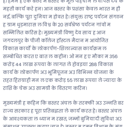
हे। हमन ह एक बछर म बस्तर के मूल पहिचान ल वापस देय के
महती कार्य करे हन। आज बस्तर के प्रशंसा केवल भारत म ही
नई, बल्कि पूरा दुनिया म होवत हे। संयुक्त राष्ट्र पर्यटन संगठन
ह ग्राम धुड़मारास ल विश्व के 20 सर्वश्रेष्ठ पर्यटन गांवों म
सम्मिलित करिस हे। मुख्यमंत्री विष्णु देव साय ह आज
जगदलपुर के पीजी कॉलेज हॉस्टल मैदान म आयोजित
विकास कार्यो के लोकार्पण-शिलान्यास कार्यक्रम ल
सम्बोधित करत ए बात ल कहीन। ओ मन ह ए मौका म 356
करोड़ 44 लाख रूपया के लागत ले होवइया 288 विकास
कार्य के लोकार्पण अउ भूमिपूजन अउ विभिन्न योजना के
तहत हितग्राही मन ल एक करोड़ 55 लाख रूपया ले ज्यादा के
राशि के चेक अउ सामग्री के वितरण करिन।
मुख्यमंत्री ह कहिन कि बस्तर अंचल के तरक्की अउ उन्नति बर
राज्य सरकार ह पूरा प्रतिबद्धता ले कार्य करत हे। बस्तर अंचल
के आवश्यकता ल ध्यान म रखत, जम्मों बुनियादी सुविधा अउ
संसाधन उपलब्ध कराए जात हे। बस्तर म हमन विश्वास के संग