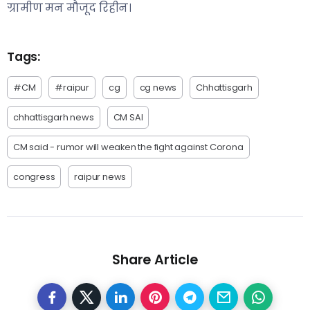
ग्रामीण मन मौजूद रिहीन।
Tags:
#CM
#raipur
cg
cg news
Chhattisgarh
chhattisgarh news
CM SAI
CM said - rumor will weaken the fight against Corona
congress
raipur news
Share Article